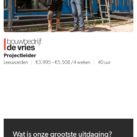
Projectleider
Leeuwarden
€3.995 – €5.508
/4 weken
40 uur
Wat is onze grootste uitdaging?