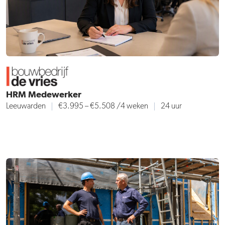
HRM Medewerker
Leeuwarden
€3.995 – €5.508
/4 weken
24 uur